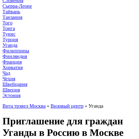
Словения
Сьерра-Леоне
Тайвань
Танзания
Того
Тонга
Тунис
Турция
Уганда
Филиппины
Финляндия
Франция
Хорватия
Чад
Чехия
Швейцария
Швеция
Эстония
Вита трэвел Москва
»
Визовый центр
» Уганда
Приглашение для граждан
Уганды в Россию в Москве