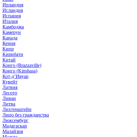
Ирландия
Исландия
Испания
Италия
Камбоджа
Камерун
Канада
Кения
Кипр
Кирибати
Китай
Конго (Brazzaville)
Конго (Kinshasa)
Кот-д’Ивуар
Кувейт
Латвия
Лесото
Ливан
Литва
Лихтенштейн
Лицо без гражданства
Люксембург
Мадагаскар
Малайзия
Мальта