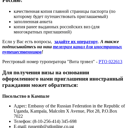
Россию:
качественная копия главной страницы паспорта (по
которому будет путешествовать приглашаемый)
заполненная анкета
копия ранее выданных российских виз (для
многократных приглашений)
Если у Вас есть вопросы,
задайте их оператору
.
А также
подписывайтесь на наш
телеграм канал для иностранных
путешественников
!
Реестровый номер туроператора "Вита трэвел" -
РТО 022613
Для получения визы на основании
оформленного нами приглашения иностранный
гражданин может обратиться:
Посольство в Кампале
Адрес
: Embassy of the Russian Federation in the Republic of
Uganda, Kampala, Malcolm X Avenue, Plot 28, P.O.Box
7022
Телефон: (8-10-256-414) 345-698
E-mail: russemb@utlonline.co.ug