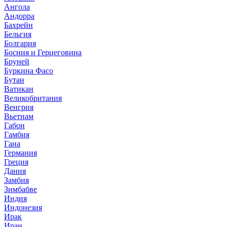
Ангола
Андорра
Бахрейн
Бельгия
Болгария
Босния и Герцеговина
Бруней
Буркина Фасо
Бутан
Ватикан
Великобритания
Венгрия
Вьетнам
Габон
Гамбия
Гана
Германия
Греция
Дания
Замбия
Зимбабве
Индия
Индонезия
Ирак
Иран