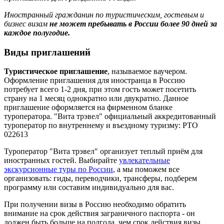
Иностранный гражданин по туристическим, гостевым и
бизнес визам
не может пребывать в России более 90 дней за
каждое полугодие.
Виды приглашений
Т
уристическое приглашение
, называемое ваучером.
Оформление приглашения для иностранца в Россию
потребует всего 1-2 дня, при этом гость может посетить
страну на 1 месяц однократно или двукратно. Данное
приглашение оформляется на фирменном бланке
туроператора. "Вита трэвел" официальный аккредитованный
туроператор по внутреннему и въездному туризму: РТО
022613
Туроператор "Вита трэвел" организует теплый приём для
иностранных гостей. Выбирайте
увлекательные
экскурсионные туры по России
, а мы поможем все
организовать: гиды, переводчики, трансферы, подберем
программу или составим индивидуально для вас.
При получении визы в Россию необходимо обратить
внимание на срок действия заграничного паспорта - он
должен быть больше на полгода, чем срок действия визы.