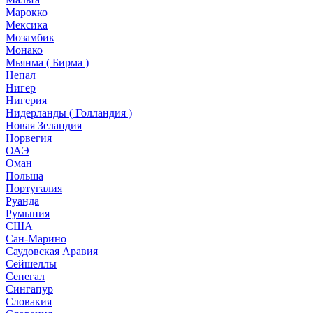
Марокко
Мексика
Мозамбик
Монако
Мьянма ( Бирма )
Непал
Нигер
Нигерия
Нидерланды ( Голландия )
Новая Зеландия
Норвегия
ОАЭ
Оман
Польша
Португалия
Руанда
Румыния
США
Сан-Марино
Саудовская Аравия
Сейшеллы
Сенегал
Сингапур
Словакия