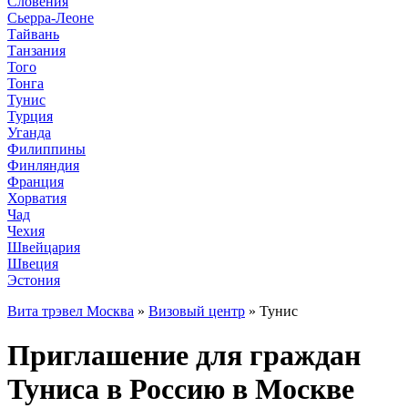
Словения
Сьерра-Леоне
Тайвань
Танзания
Того
Тонга
Тунис
Турция
Уганда
Филиппины
Финляндия
Франция
Хорватия
Чад
Чехия
Швейцария
Швеция
Эстония
Вита трэвел Москва
»
Визовый центр
» Тунис
Приглашение для граждан
Туниса в Россию в Москве