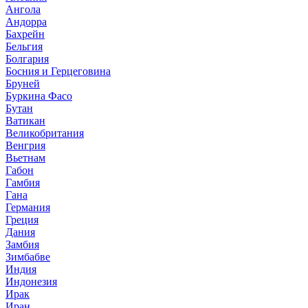
Ангола
Андорра
Бахрейн
Бельгия
Болгария
Босния и Герцеговина
Бруней
Буркина Фасо
Бутан
Ватикан
Великобритания
Венгрия
Вьетнам
Габон
Гамбия
Гана
Германия
Греция
Дания
Замбия
Зимбабве
Индия
Индонезия
Ирак
Иран