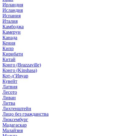
Ирландия
Исландия
Испания
Италия
Камбоджа
Камерун
Канада
Кения
Кипр
Кирибати
Китай
Конго (Brazzaville)
Конго (Kinshasa)
Кот-д’Ивуар
Кувейт
Латвия
Лесото
Ливан
Литва
Лихтенштейн
Лицо без гражданства
Люксембург
Мадагаскар
Малайзия
Мальта