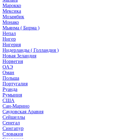
Марокко
Мексика
Мозамбик
Монако
Мьянма ( Бирма )
Непал
Нигер
Нигерия
Нидерланды ( Голландия )
Новая Зеландия
Норвегия
ОАЭ
Оман
Польша
Португалия
Руанда
Румыния
США
Сан-Марино
Саудовская Аравия
Сейшеллы
Сенегал
Сингапур
Словакия