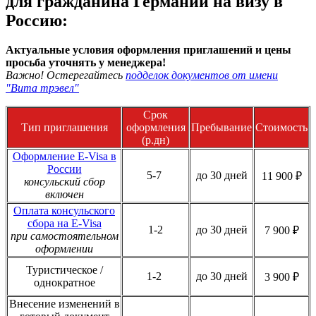
для гражданина Германии на визу в
Россию:
Актуальные условия оформления приглашений и цены
просьба уточнять у менеджера!
Важно! Остерегайтесь
подделок документов от имени
"Вита трэвел"
Срок
Тип приглашения
оформления
Пребывание
Стоимость
(р.дн)
Оформление E-Visa в
России
5-7
до 30 дней
11 900 ₽
консульский сбор
включен
Оплата консульского
сбора на E-Visa
1-2
до 30 дней
7 900 ₽
при самостоятельном
оформлении
Туристическое /
1-2
до 30 дней
3 900 ₽
однократное
Внесение изменений в