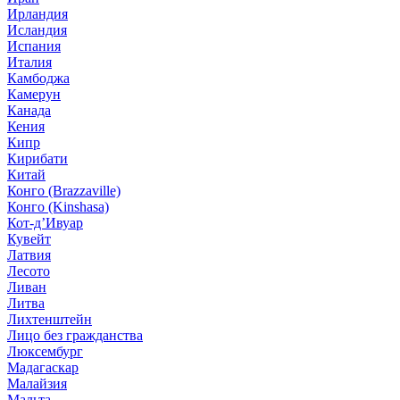
Ирландия
Исландия
Испания
Италия
Камбоджа
Камерун
Канада
Кения
Кипр
Кирибати
Китай
Конго (Brazzaville)
Конго (Kinshasa)
Кот-д’Ивуар
Кувейт
Латвия
Лесото
Ливан
Литва
Лихтенштейн
Лицо без гражданства
Люксембург
Мадагаскар
Малайзия
Мальта