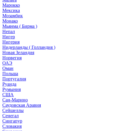
Марокко
Мексика
Мозамбик
Монако
Мьянма ( Бирма )
Непал
Нигер
Нигерия
Нидерланды ( Голландия )
Новая Зеландия
Норвегия
ОАЭ
Оман
Польша
Португалия
Руанда
Румыния
США
Сан-Марино
Саудовская Аравия
Сейшеллы
Сенегал
Сингапур
Словакия