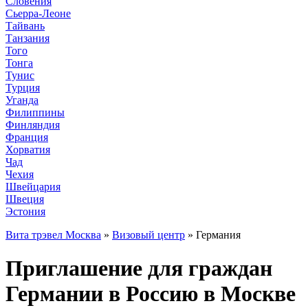
Словения
Сьерра-Леоне
Тайвань
Танзания
Того
Тонга
Тунис
Турция
Уганда
Филиппины
Финляндия
Франция
Хорватия
Чад
Чехия
Швейцария
Швеция
Эстония
Вита трэвел Москва
»
Визовый центр
» Германия
Приглашение для граждан
Германии в Россию в Москве