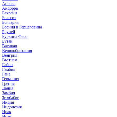
Ангола
Андорра
Бахрейн
Бельгия
Болгария
Босния и Герцеговина
Бруней
Буркина Фасо
Бутан
Ватикан
Великобритания
Венгрия
Вьетнам
Габон
Гамбия
Гана
Германия
Греция
Дания
Замбия
Зимбабве
Индия
Индонезия
Ирак
Иран