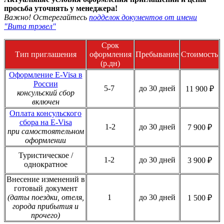
просьба уточнять у менеджера!
Важно! Остерегайтесь
подделок документов от имени
"Вита трэвел"
Срок
Тип приглашения
оформления
Пребывание
Стоимость
(р.дн)
Оформление E-Visa в
России
5-7
до 30 дней
11 900 ₽
консульский сбор
включен
Оплата консульского
сбора на E-Visa
1-2
до 30 дней
7 900 ₽
при самостоятельном
оформлении
Туристическое /
1-2
до 30 дней
3 900 ₽
однократное
Внесение изменений в
готовый документ
(даты поездки, отеля,
1
до 30 дней
1 500 ₽
города прибытия и
прочего)