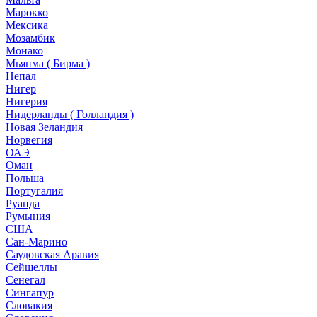
Марокко
Мексика
Мозамбик
Монако
Мьянма ( Бирма )
Непал
Нигер
Нигерия
Нидерланды ( Голландия )
Новая Зеландия
Норвегия
ОАЭ
Оман
Польша
Португалия
Руанда
Румыния
США
Сан-Марино
Саудовская Аравия
Сейшеллы
Сенегал
Сингапур
Словакия