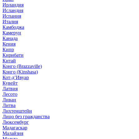
Ирландия
Исландия
Испания
Италия
Камбоджа
Камерун
Канада
Кения
Кипр
Кирибати
Китай
Конго (Brazzaville)
Конго (Kinshasa)
Кот-д’Ивуар
Кувейт
Латвия
Лесото
Ливан
Литва
Лихтенштейн
Лицо без гражданства
Люксембург
Мадагаскар
Малайзия
Мальта