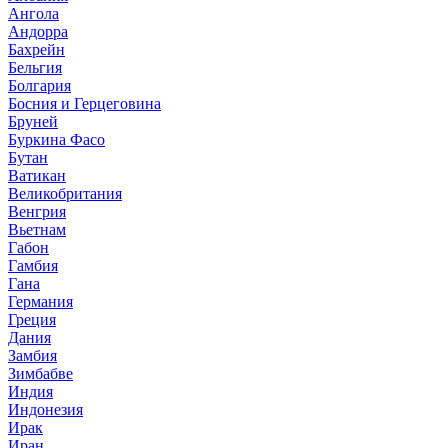
Ангола
Андорра
Бахрейн
Бельгия
Болгария
Босния и Герцеговина
Бруней
Буркина Фасо
Бутан
Ватикан
Великобритания
Венгрия
Вьетнам
Габон
Гамбия
Гана
Германия
Греция
Дания
Замбия
Зимбабве
Индия
Индонезия
Ирак
Иран