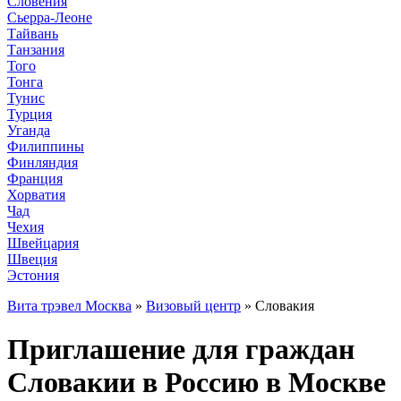
Словения
Сьерра-Леоне
Тайвань
Танзания
Того
Тонга
Тунис
Турция
Уганда
Филиппины
Финляндия
Франция
Хорватия
Чад
Чехия
Швейцария
Швеция
Эстония
Вита трэвел Москва
»
Визовый центр
» Словакия
Приглашение для граждан
Словакии в Россию в Москве