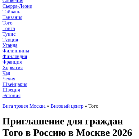
Словения
Сьерра-Леоне
Тайвань
Танзания
Того
Тонга
Тунис
Турция
Уганда
Филиппины
Финляндия
Франция
Хорватия
Чад
Чехия
Швейцария
Швеция
Эстония
Вита трэвел Москва
»
Визовый центр
» Того
Приглашение для граждан
Того в Россию в Москве 2026