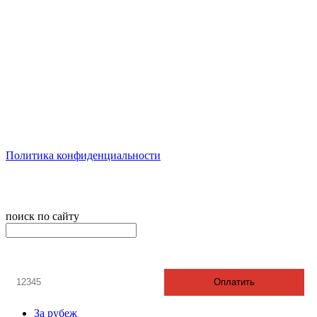
Москва, м. Дмитровская, ул. Новодмитровская, д. 5Ас1, офис
806 а
пн-пт: с 11:00 до 20:00
сб: по согласованию
вск: выходной
Политика конфиденциальности
© 2008-2024 - Администратор сайта ООО ТК "Вита трэвел",
ИНН 7452023824
поиск по сайту
онлайн оплата
Введите номер счета / договора
Оплатить
За рубеж