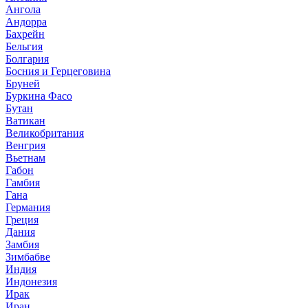
Ангола
Андорра
Бахрейн
Бельгия
Болгария
Босния и Герцеговина
Бруней
Буркина Фасо
Бутан
Ватикан
Великобритания
Венгрия
Вьетнам
Габон
Гамбия
Гана
Германия
Греция
Дания
Замбия
Зимбабве
Индия
Индонезия
Ирак
Иран