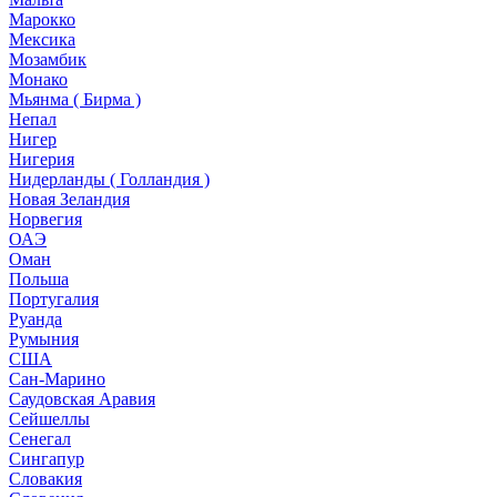
Марокко
Мексика
Мозамбик
Монако
Мьянма ( Бирма )
Непал
Нигер
Нигерия
Нидерланды ( Голландия )
Новая Зеландия
Норвегия
ОАЭ
Оман
Польша
Португалия
Руанда
Румыния
США
Сан-Марино
Саудовская Аравия
Сейшеллы
Сенегал
Сингапур
Словакия