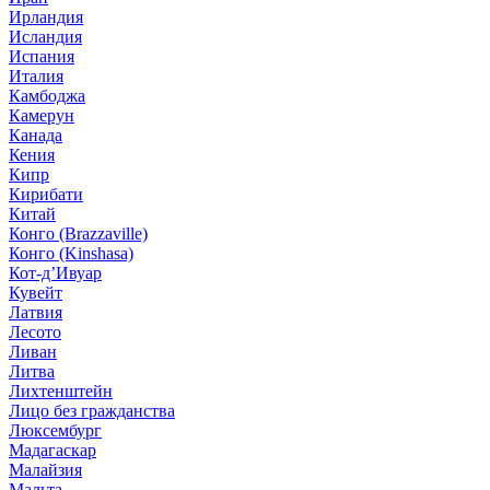
Ирландия
Исландия
Испания
Италия
Камбоджа
Камерун
Канада
Кения
Кипр
Кирибати
Китай
Конго (Brazzaville)
Конго (Kinshasa)
Кот-д’Ивуар
Кувейт
Латвия
Лесото
Ливан
Литва
Лихтенштейн
Лицо без гражданства
Люксембург
Мадагаскар
Малайзия
Мальта