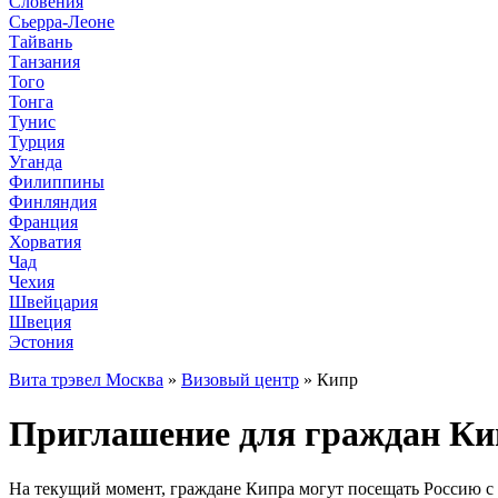
Словения
Сьерра-Леоне
Тайвань
Танзания
Того
Тонга
Тунис
Турция
Уганда
Филиппины
Финляндия
Франция
Хорватия
Чад
Чехия
Швейцария
Швеция
Эстония
Вита трэвел Москва
»
Визовый центр
» Кипр
Приглашение для граждан Кип
На текущий момент, граждане Кипра могут посещать Россию с