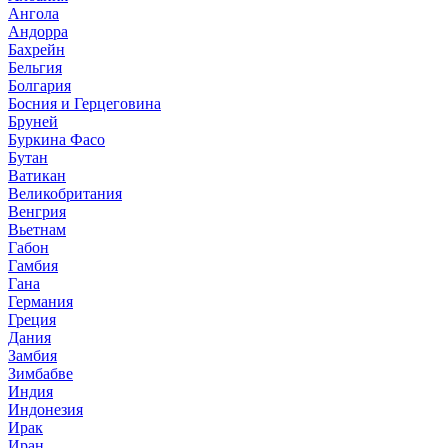
Ангола
Андорра
Бахрейн
Бельгия
Болгария
Босния и Герцеговина
Бруней
Буркина Фасо
Бутан
Ватикан
Великобритания
Венгрия
Вьетнам
Габон
Гамбия
Гана
Германия
Греция
Дания
Замбия
Зимбабве
Индия
Индонезия
Ирак
Иран