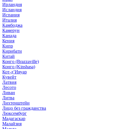
Ирландия
Исландия
Испания
Италия
Камбоджа
Камерун
Канада
Кения
Кипр
Кирибати
Китай
Конго (Brazzaville)
Конго (Kinshasa)
Кот-д’Ивуар
Кувейт
Латвия
Лесото
Ливан
Литва
Лихтенштейн
Лицо без гражданства
Люксембург
Мадагаскар
Малайзия
Мальта