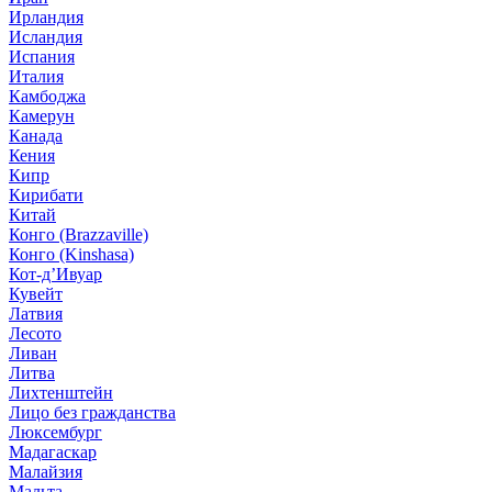
Ирландия
Исландия
Испания
Италия
Камбоджа
Камерун
Канада
Кения
Кипр
Кирибати
Китай
Конго (Brazzaville)
Конго (Kinshasa)
Кот-д’Ивуар
Кувейт
Латвия
Лесото
Ливан
Литва
Лихтенштейн
Лицо без гражданства
Люксембург
Мадагаскар
Малайзия
Мальта