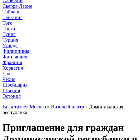
Словения
Сьерра-Леоне
Тайвань
Танзания
Того
Тонга
Тунис
Турция
Уганда
Филиппины
Финляндия
Франция
Хорватия
Чад
Чехия
Швейцария
Швеция
Эстония
Вита трэвел Москва
»
Визовый центр
» Доминиканская
республика
Приглашение для граждан
Доминиканской республики в