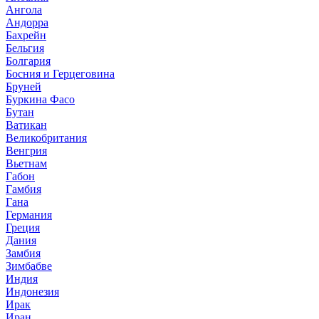
Ангола
Андорра
Бахрейн
Бельгия
Болгария
Босния и Герцеговина
Бруней
Буркина Фасо
Бутан
Ватикан
Великобритания
Венгрия
Вьетнам
Габон
Гамбия
Гана
Германия
Греция
Дания
Замбия
Зимбабве
Индия
Индонезия
Ирак
Иран