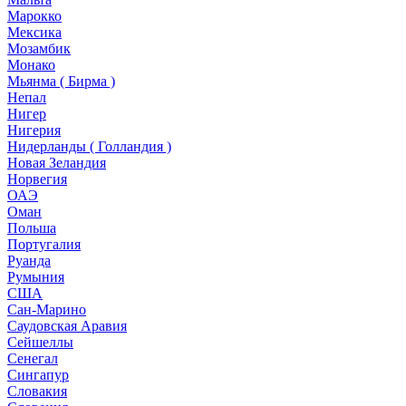
Марокко
Мексика
Мозамбик
Монако
Мьянма ( Бирма )
Непал
Нигер
Нигерия
Нидерланды ( Голландия )
Новая Зеландия
Норвегия
ОАЭ
Оман
Польша
Португалия
Руанда
Румыния
США
Сан-Марино
Саудовская Аравия
Сейшеллы
Сенегал
Сингапур
Словакия