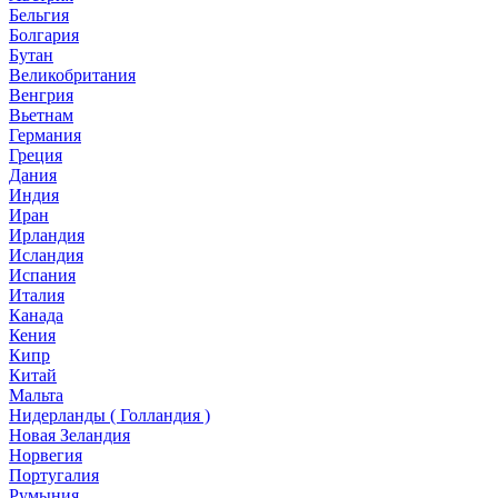
Бельгия
Болгария
Бутан
Великобритания
Венгрия
Вьетнам
Германия
Греция
Дания
Индия
Иран
Ирландия
Исландия
Испания
Италия
Канада
Кения
Кипр
Китай
Мальта
Нидерланды ( Голландия )
Новая Зеландия
Норвегия
Португалия
Румыния