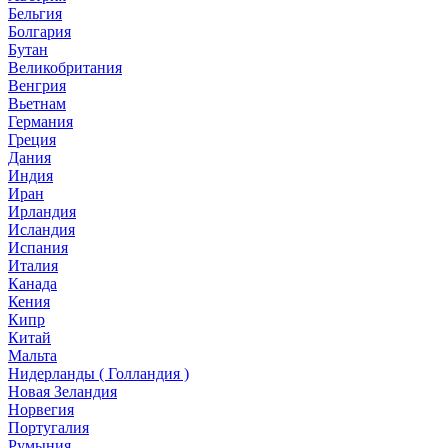
Бельгия
Болгария
Бутан
Великобритания
Венгрия
Вьетнам
Германия
Греция
Дания
Индия
Иран
Ирландия
Исландия
Испания
Италия
Канада
Кения
Кипр
Китай
Мальта
Нидерланды ( Голландия )
Новая Зеландия
Норвегия
Португалия
Румыния