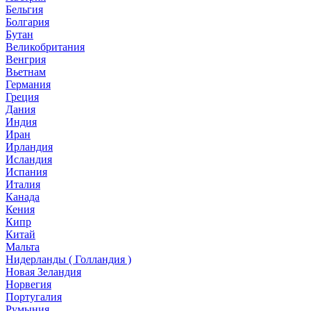
Бельгия
Болгария
Бутан
Великобритания
Венгрия
Вьетнам
Германия
Греция
Дания
Индия
Иран
Ирландия
Исландия
Испания
Италия
Канада
Кения
Кипр
Китай
Мальта
Нидерланды ( Голландия )
Новая Зеландия
Норвегия
Португалия
Румыния