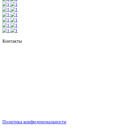
Контакты
+7 495 308 48 82
Москва, м. Дмитровская, ул. Новодмитровская, д. 5Ас1, офис
806 а
пн-пт: с 11:00 до 20:00
сб: по согласованию
вск: выходной
Политика конфиденциальности