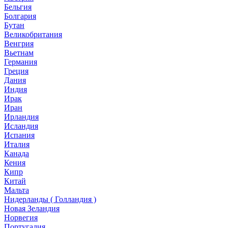
Бельгия
Болгария
Бутан
Великобритания
Венгрия
Вьетнам
Германия
Греция
Дания
Индия
Ирак
Иран
Ирландия
Исландия
Испания
Италия
Канада
Кения
Кипр
Китай
Мальта
Нидерланды ( Голландия )
Новая Зеландия
Норвегия
Португалия