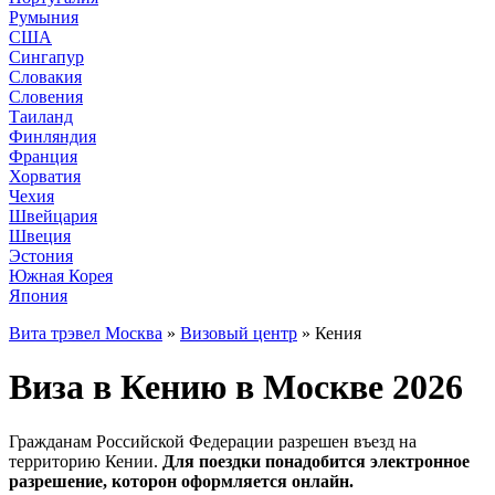
Румыния
США
Сингапур
Словакия
Словения
Таиланд
Финляндия
Франция
Хорватия
Чехия
Швейцария
Швеция
Эстония
Южная Корея
Япония
Вита трэвел Москва
»
Визовый центр
» Кения
Виза в Кению в Москве 2026
Гражданам Российской Федерации разрешен въезд на
территорию Кении.
Для поездки понадобится электронное
разрешение, которон оформляется онлайн.