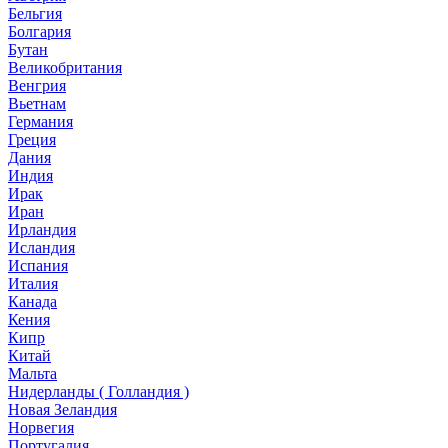
Бельгия
Болгария
Бутан
Великобритания
Венгрия
Вьетнам
Германия
Греция
Дания
Индия
Ирак
Иран
Ирландия
Исландия
Испания
Италия
Канада
Кения
Кипр
Китай
Мальта
Нидерланды ( Голландия )
Новая Зеландия
Норвегия
Португалия