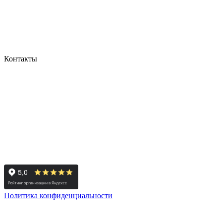
Контакты
+7 495 308 48 82
Москва, м. Дмитровская, ул. Новодмитровская, д. 5Ас1, офис
806 а
пн-пт: с 11:00 до 20:00
сб: по согласованию
вск: выходной
Политика конфиденциальности
© 2008-2024 - Администратор сайта ООО ТК "Вита трэвел",
ИНН 7452023824