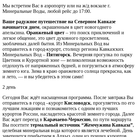
Мы встретим Вас в аэропорту или на ж/д вокзале г.
Минеральные Воды, любой рейс до 17:00.
Ваше радужное путешествие на Северном Кавказе
начинается днем
, окрашенным в цвет новогоднего
апельсина.
Оранжевый цвет
– это поиск приключений и
легкое общение, это цвет духовного просветления,
заоблачных далей бытия. Из Минеральных Вод вы
отправитесь в город-курорт, столицу региона Кавказских
Минеральных Вод –
Пятигорск
. Вечерняя прогулка по парку
Цветник и Курортной зоне — великолепная возможность
отдохнуть от напряженных будней, и погрузиться в атмосферу
зимнего юга. Зима в краю оранжевого солнца прекрасна, как
и лето, — и вы убедитесь в этом сами!
2 день
Сегодня Вас ждёт насыщенная программа. После завтрака Вы
отправитесь в город –курорт
Кисловодск
, прогуляетесь по его
лучшим локациям и познакомитесь с одним из лучших
курортов России, насладитесь красотой зимнего города. Далее
Вас ждет переезд в
Карачаево-Черкесию
, по пути маршрута
Вы посетите
термальный источник “Жемчужина Кавказа”
,
целебная минеральная вода которого является лечебной. День
завершится прибытием в Архыз, один из лучших курортов