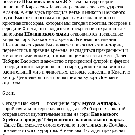
посетите
Шоанинский храм
.В X веке на территории
нынешней Карачаево-Черкесии располагалось государство
Алания. А еще здесь проходила ветвь Великого Шелкового
пути. Вместе с торговыми караванами сюда пришло и
христианство: храм, который мы сегодня посетим, построен в
середине X века, но находится в прекрасной сохранности. С
панорамы
Шоанинского храма
открываются прекрасные
виды на горы Кавказского хребта. За время посещения
Шоаниснкого храма Вы сможете прикоснуться к истории,
перенестись в древние времена, насладиться прекрасными и
живописными видами, открывающимися с этих мест. Далее в
Теберде
Вас ждет знакомство с прекрасной флорой и фауной
Тебердинского национального парка, увидете диковинный
растительный мир и животных, которые занесены в Красную
книгу. День завершится прибытием на курорт Домбай и
отдыхом.
6 день
Сегодня Вас ждет — посещение горы
Мусса-Ачитара.
С
горой связана интересная легенда, а с её обзорных локаций
открываются изумительные виды на горы
Кавказского
Хребта и природу Тебердинского национального парка.
Далее Вы сможете самостоятельно прогуляться по Домбаю,
познакомиться с курортом. А вечером Вас ждет прекрасная