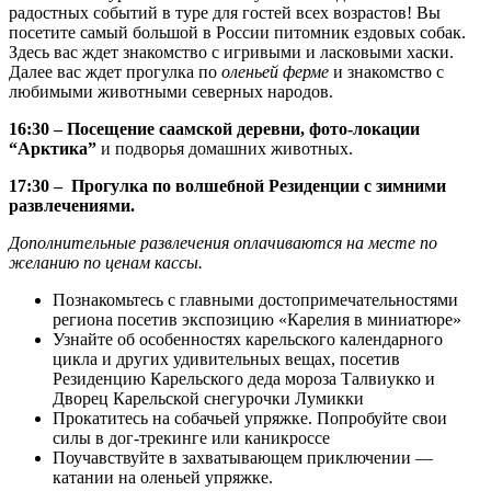
радостных событий в туре для гостей всех возрастов! Вы
посетите самый большой в России питомник ездовых собак.
Здесь вас ждет знакомство с игривыми и ласковыми хаски.
Далее вас ждет прогулка по
оленьей ферме
и знакомство с
любимыми животными северных народов.
16:30 – Посещение саамской деревни, фото-локации
“Арктика”
и подворья домашних животных.
17:30 – Прогулка по волшебной Резиденции с зимними
развлечениями.
Дополнительные развлечения оплачиваются на месте по
желанию по ценам кассы.
Познакомьтесь с главными достопримечательностями
региона посетив экспозицию «Карелия в миниатюре»
Узнайте об особенностях карельского календарного
цикла и других удивительных вещах, посетив
Резиденцию Карельского деда мороза Талвиукко и
Дворец Карельской снегурочки Лумикки
Прокатитесь на собачьей упряжке. Попробуйте свои
силы в дог-трекинге или каникроссе
Поучавствуйте в захватывающем приключении —
катании на оленьей упряжке.