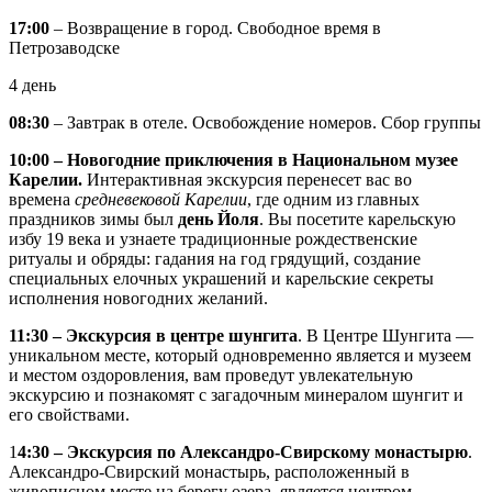
17:00
– Возвращение в город. Свободное время в
Петрозаводске
4 день
08:30
– Завтрак в отеле. Освобождение номеров. Сбор группы
10:00 – Новогодние приключения в Национальном музее
Карелии.
Интерактивная экскурсия перенесет вас во
времена
средневековой Карелии
, где одним из главных
праздников зимы был
день Йоля
. Вы посетите карельскую
избу 19 века и узнаете традиционные рождественские
ритуалы и обряды: гадания на год грядущий, создание
специальных елочных украшений и карельские секреты
исполнения новогодних желаний.
11:30 – Экскурсия в центре шунгита
. В Центре Шунгита —
уникальном месте, который одновременно является и музеем
и местом оздоровления, вам проведут увлекательную
экскурсию и познакомят с загадочным минералом шунгит и
его свойствами.
1
4:30 – Экскурсия по Александро-Свирскому монастырю
.
Александро-Свирский монастырь, расположенный в
живописном месте на берегу озера, является центром