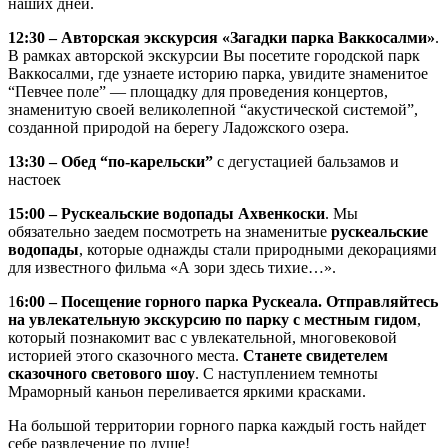
наших дней.
12:30 – Авторская экскурсия «Загадки парка Ваккосалми»
.
В рамках авторской экскурсии Вы посетите городской парк
Ваккосалми, где узнаете историю парка, увидите знаменитое
“Певчее поле” — площадку для проведения концертов,
знаменитую своей великолепной “акустической системой”,
созданной природой на берегу Ладожского озера.
13:30 – Обед “по-карельски”
с дегустацией бальзамов и
настоек
15:00 – Рускеальские водопады Ахвенкоски
. Мы
обязательно заедем посмотреть на знаменитые
рускеальские
водопады
, которые однажды стали природными декорациями
для известного фильма «А зори здесь тихие…».
1
6:00 – Посещение горного парка Рускеала.
Отправляйтесь
на увлекательную экскурсию по парку с местным гидом
,
который познакомит вас с увлекательной, многовековой
историей этого сказочного места.
Станете свидетелем
сказочного светового шоу
. С наступлением темноты
Мраморный каньон переливается яркими красками.
На большой территории горного парка каждый гость найдет
себе развлечение по душе!