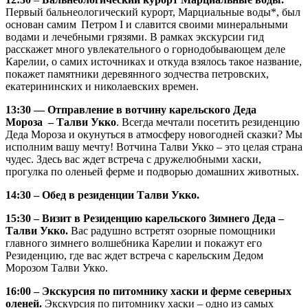
Первый бальнеологический курорт, Марциальные воды*, был
основан самим Петром I и славится своими минеральными
водами и лечебными грязями. В рамках экскурсии гид
расскажет много увлекательного о горнодобывающем деле
Карелии, о самих источниках и откуда взялось такое название,
покажет памятники деревянного зодчества петровских,
екатерининских и николаевских времен.
13:30 — Отправление в вотчину карельского Деда
Мороза – Талви Укко
. Всегда мечтали посетить резиденцию
Деда Мороза и окунуться в атмосферу новогодней сказки? Мы
исполним вашу мечту! Вотчина Талви Укко – это целая страна
чудес. Здесь вас ждет встреча с дружелюбными хаски,
прогулка по оленьей ферме и подворью домашних животных.
14:30 – Обед в резиденции Талви Укко.
15:30 – Визит в Резиденцию карельского Зимнего Деда –
Талви Укко.
Вас радушно встретят озорные помощники
главного зимнего волшебника Карелии и покажут его
Резиденцию, где вас ждет встреча с карельским Дедом
Морозом Талви Укко.
16:00 – Экскурсия по питомнику хаски и ферме северных
оленей.
Экскурсия по питомнику хаски – одно из самых