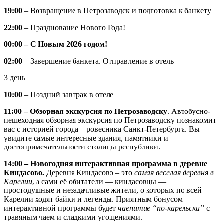
19:00
– Возвращение в Петрозаводск и подготовка к банкету
22:00
– Празднование Нового Года!
00:00 – С Новым 2026 годом!
02:00
– Завершение банкета. Отправление в отель
3 день
10:00
– Поздний завтрак в отеле
11:00 – Обзорная экскурсия по Петрозаводску
. Автобусно-
пешеходная обзорная экскурсия по Петрозаводску познакомит
вас с историей города – ровесника Санкт-Петербурга. Вы
увидите самые интересные здания, памятники и
достопримечательности столицы республики.
14:00 – Новогодняя интерактивная программа в деревне
Киндасово.
Деревня Киндасово – это
самая веселая деревня в
Карелии
, а сами её обитатели — киндасовцы —
простодушные и незадачливые жители, о которых по всей
Карелии ходят байки и легенды. Приятным бонусом
интерактивной программы будет
чаепитие “по-карельски”
с
травяным чаем и сладкими угощениями.