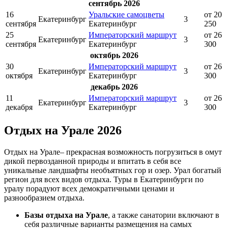
сентябрь 2026
16
Уральские самоцветы
от 20
Екатеринбург
3
сентября
Екатеринбург
250
25
Императорский маршрут
от 26
Екатеринбург
3
сентября
Екатеринбург
300
октябрь 2026
30
Императорский маршрут
от 26
Екатеринбург
3
октября
Екатеринбург
300
декабрь 2026
11
Императорский маршрут
от 26
Екатеринбург
3
декабря
Екатеринбург
300
Отдых на Урале 2026
Отдых на Урале– прекрасная возможность погрузиться в омут
дикой первозданной природы и впитать в себя все
уникальные ландшафты необъятных гор и озер. Урал богатый
регион для всех видов отдыха. Туры в Екатеринбурги по
уралу порадуют всех демократичными ценами и
разнообразием отдыха.
Базы отдыха на Урале
, а также санатории включают в
себя различные варианты размещения на самых