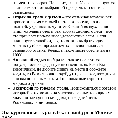
знаменитых озерах. Цены отдыха на Урале варьируются
в зависимости от выбранной программы и от типа
размещения.
Отдых на Урале с детьми
– это отличная возможность
провести время с семьей не только весело, но и с
пользой, укрепляя иммунитет. Свежий воздух, пение
птиц, журчание озер и рек, аромат хвойного леса – всё
это принесет несказанное удовольствие всем. Если
планируется такой отдых, то можно выбрать одну из
многих путёвок, предлагаемых пансионатами для
семейного отдыха. Релакс в таком месте обеспечен на
100%.
Активный отдых на Урале
– также пользуется
популярностью среди путешественников. Если Вы
энергичный, не любите сидеть на месте и обожаете
ходить, то Вам отлично подойдут туры выходного дня и
сплавы по горным рекам. Горнолыжные курорты
мирового уровня
Экскурсии по городам Урала.
Познакомиться с богатой
историей края можно на многочисленных маршрутах.
Знаменитые купеческие дома, последний путь
Романовых и не только.
Экскурсионные туры в Екатеринбург
в Москве