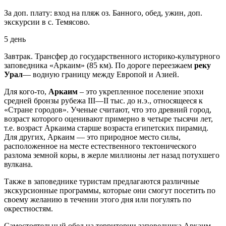
За доп. плату: вход на пляж оз. Банного, обед, ужин, доп.
экскурсии в с. Темясово.
5 день
Завтрак. Трансфер до государственного историко-культурного
заповедника «Аркаим» (85 км). По дороге переезжаем
реку
Урал
— водную границу между Европой и Азией.
Для кого-то,
Аркаим
– это укрепленное поселение эпохи
средней бронзы рубежа III—II тыс. до н.э., относящееся к
«Стране городов». Ученые считают, что это древний город,
возраст которого оценивают примерно в четыре тысячи лет,
т.е. возраст Аркаима старше возраста египетских пирамид.
Для других, Аркаим — это природное место силы,
расположенное на месте естественного тектонического
разлома земной коры, в жерле миллионы лет назад потухшего
вулкана.
Также в заповеднике туристам предлагаются различные
экскурсионные программы, которые они смогут посетить по
своему желанию в течении этого дня или погулять по
окрестностям.
Самостоятельный обед на территории заповедника Аркаим.