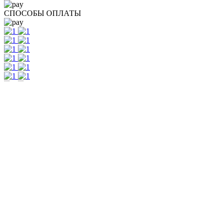
СПОСОБЫ ОПЛАТЫ
Контакты
+7 495 308 48 82
Москва, м. Дмитровская, ул. Новодмитровская, д. 5Ас1, офис
806 а