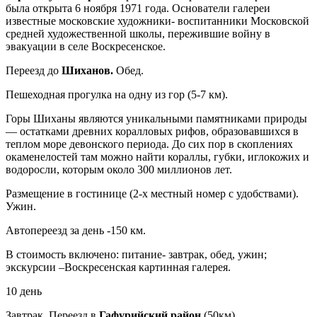
была открыта 6 ноября 1971 года. Основатели галереи
известные московские художники- воспитанники Московской
средней художественной школы, пережившие войну в
эвакуации в селе Воскресенское.
Переезд до
Шиханов.
Обед.
Пешеходная прогулка на одну из гор (5-7 км).
Горы Шиханы являются уникальными памятниками природы
— остатками древних коралловых рифов, образовавшихся в
теплом море девонского периода. До сих пор в скоплениях
окаменелостей там можно найти кораллы, губки, иглокожих и
водоросли, которым около 300 миллионов лет.
Размещение в гостинице (2-х местный номер с удобствами).
Ужин.
Автопереезд за день -150 км.
В стоимость включено: питание- завтрак, обед, ужин;
экскурсии –Воскресенская картинная галерея.
10 день
Завтрак. Переезд в
Гафурийский район
(50км).