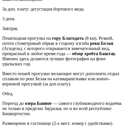
За доп. плату: дегустация бортевого меда.
3 день
Завтрак.
Пешеходная прогулка на
гору Благодать
(8 км). Резкий,
почти стометровый обрыв в сторону изгиба
реки Белая
(Агидель), с которого открывается замечательный вид,
прекрасный в любое время года —
обзор хребта Баштау.
Именно здесь делаются лучшие фотографии на фоне
уральских гор.
Вместо пешей прогулки желающие могут дополнить отдых
сплавом по реке Белая на катамаране/каяке или конно-
верховой прогулкой (за доп.плату).
Обед.
Переезд до
озера Банное
— самого глубоководного водоёма
не только в пределах Зауралья, но и во всей республике
Башкортостан.
Размещение в гостинице (2-х мест. номер с удобствами).