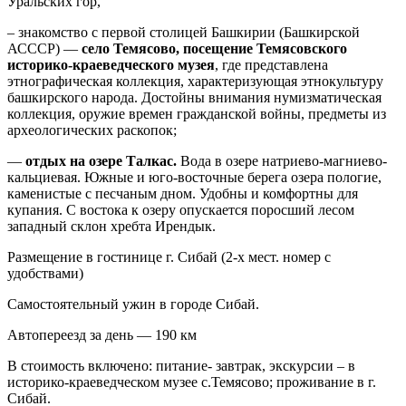
Уральских гор,
– знакомство с первой столицей Башкирии (Башкирской
АСССР) —
село Темясово, посещение Темясовского
историко-краеведческого музея
, где представлена
этнографическая коллекция, характеризующая этнокультуру
башкирского народа. Достойны внимания нумизматическая
коллекция, оружие времен гражданской войны, предметы из
археологических раскопок;
—
отдых на озере Талкас.
Вода в озере натриево-магниево-
кальциевая. Южные и юго-восточные берега озера пологие,
каменистые с песчаным дном. Удобны и комфортны для
купания. С востока к озеру опускается поросший лесом
западный склон хребта Ирендык.
Размещение в гостинице г. Сибай (2-х мест. номер с
удобствами)
Самостоятельный ужин в городе Сибай.
Автопереезд за день — 190 км
В стоимость включено: питание- завтрак, экскурсии – в
историко-краеведческом музее с.Темясово; проживание в г.
Сибай.