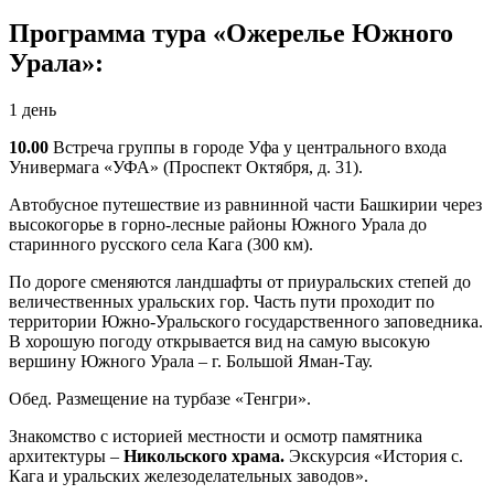
Программа тура «Ожерелье Южного
Урала»:
1 день
10.00
Встреча группы в городе Уфа у центрального входа
Универмага «УФА» (Проспект Октября, д. 31).
Автобусное путешествие из равнинной части Башкирии через
высокогорье в горно-лесные районы Южного Урала до
старинного русского села Кага (300 км).
По дороге сменяются ландшафты от приуральских степей до
величественных уральских гор. Часть пути проходит по
территории Южно-Уральского государственного заповедника.
В хорошую погоду открывается вид на самую высокую
вершину Южного Урала – г. Большой Яман-Тау.
Обед. Размещение на турбазе «Тенгри».
Знакомство с историей местности и осмотр памятника
архитектуры –
Никольского храма.
Экскурсия «История с.
Кага и уральских железоделательных заводов».