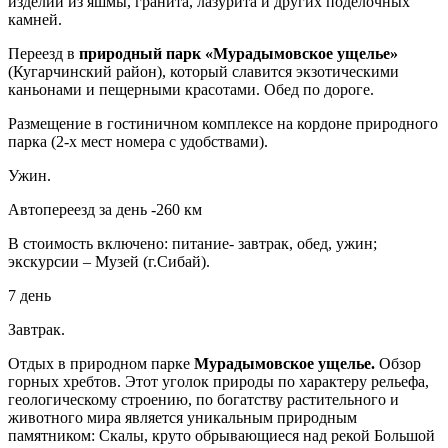
изделий из яшмы, гранита, лазурита и других поделочных
камней.
Переезд в
природный парк «Мурадымовское ущелье»
(Кугарчинский район), который славится экзотическими
каньонами и пещерными красотами. Обед по дороге.
Размещение в гостиничном комплексе на кордоне природного
парка (2-х мест номера с удобствами).
Ужин.
Автопереезд за день -260 км
В стоимость включено: питание- завтрак, обед, ужин;
экскурсии – Музей (г.Сибай).
7 день
Завтрак.
Отдых в природном парке
Мурадымовское ущелье.
Обзор
горных хребтов. Этот уголок природы по характеру рельефа,
геологическому строению, по богатству растительного и
животного мира является уникальным природным
памятником: Скалы, круто обрывающиеся над рекой Большой