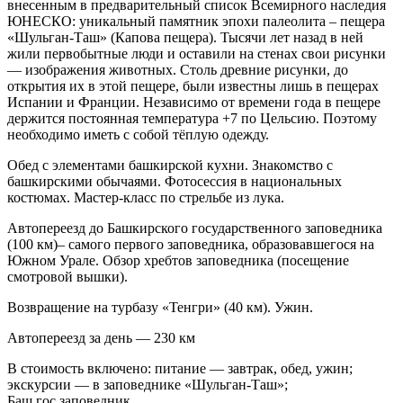
внесенным в предварительный список Всемирного наследия
ЮНЕСКО: уникальный памятник эпохи палеолита – пещера
«Шульган-Таш» (Капова пещера). Тысячи лет назад в ней
жили первобытные люди и оставили на стенах свои рисунки
— изображения животных. Столь древние рисунки, до
открытия их в этой пещере, были известны лишь в пещерах
Испании и Франции. Независимо от времени года в пещере
держится постоянная температура +7 по Цельсию. Поэтому
необходимо иметь с собой тёплую одежду.
Обед с элементами башкирской кухни. Знакомство с
башкирскими обычаями. Фотосессия в национальных
костюмах. Мастер-класс по стрельбе из лука.
Автопереезд до Башкирского государственного заповедника
(100 км)– самого первого заповедника, образовавшегося на
Южном Урале. Обзор хребтов заповедника (посещение
смотровой вышки).
Возвращение на турбазу «Тенгри» (40 км). Ужин.
Автопереезд за день — 230 км
В стоимость включено: питание — завтрак, обед, ужин;
экскурсии — в заповеднике «Шульган-Таш»;
Баш.гос.заповедник.