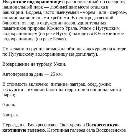
Нугушское водохранилище
и расположенный по соседству
национальный парк — любимейшие места отдыха в
Башкирии. Водоем, часто именуемый «морем» или «озером»,
опоясан живописными хребтами. В непосредственной
близости от гор, в окружении лесов, удивительных
памятников природы Южного Урала. Рядом с Нугушским
водохранилищем (на реке Нугуш) находится Юмагузинское
водохранилище (на реке Белая).
По желанию группы возможна обзорная экскурсия на катере
по Нугушскому водохранилищу (за доп.плату).
Возвращение на турбазу. Ужин.
Автопереезд за день — 25 км.
В стоимость включено: питание- завтрак, обед, ужин;
экскурсии – входной билет на территорию национального
парка;
9 день
Завтрак.
Переезд в с. Воскресенское. Экскурсия в
Воскресенскую
картинную галерею
. Картинная галерея села Воскресенское