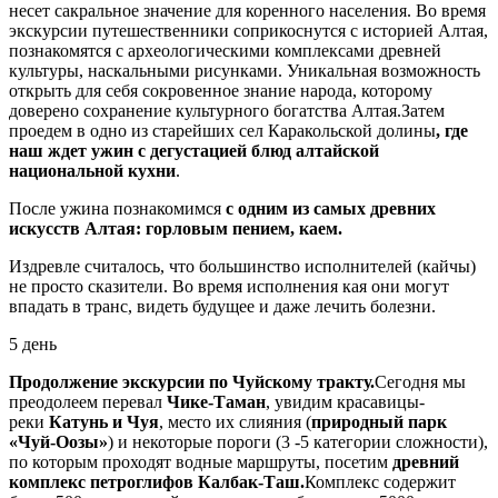
несет сакральное значение для коренного населения. Во время
экскурсии путешественники соприкоснутся с историей Алтая,
познакомятся с археологическими комплексами древней
культуры, наскальными рисунками. Уникальная возможность
открыть для себя сокровенное знание народа, которому
доверено сохранение культурного богатства Алтая.Затем
проедем в одно из старейших сел Каракольской долины
, где
наш ждет ужин с дегустацией блюд алтайской
национальной кухни
.
После ужина познакомимся
с одним из самых древних
искусств Алтая: горловым пением, каем.
Издревле считалось, что большинство исполнителей (кайчы)
не просто сказители. Во время исполнения кая они могут
впадать в транс, видеть будущее и даже лечить болезни.
5 день
Продолжение экскурсии по Чуйскому тракту.
Сегодня мы
преодолеем перевал
Чике-Таман
, увидим красавицы-
реки
Катунь и Чуя
, место их слияния (
природный парк
«Чуй-Оозы»
) и некоторые пороги (3 -5 категории сложности),
по которым проходят водные маршруты, посетим
древний
комплекс петроглифов Калбак-Таш.
Комплекс содержит