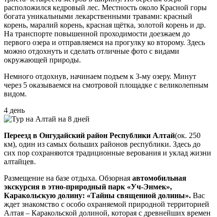
расположился кедровый лес. Местность около Красной горы
богата уникальными лекарственными травами: красный
корень, маралий корень, красная щётка, золотой корень и др.
На транспорте повышенной проходимости доезжаем до
первого озера и отправляемся на прогулку ко второму. Здесь
можно отдохнуть и сделать отличные фото с видами
окружающей природы.
Немного отдохнув, начинаем подъем к 3-му озеру. Минут
через 5 оказываемся на смотровой площадке с великолепным
видом.
4 день
Переезд в Онгудайский район Республики Алтай
(ок. 250
км), один из самых больших районов республики. Здесь до
сих пор сохраняются традиционные верования и уклад жизни
алтайцев.
Размещение на базе отдыха. Обзорная
автомобильная
экскурсия в этно-природный парк «Уч-Энмек»,
Каракольскую долину: «Тайны священной долины».
Вас
ждет знакомство с особо охраняемой природной территорией
Алтая – Каракольской долиной, которая с древнейших времен