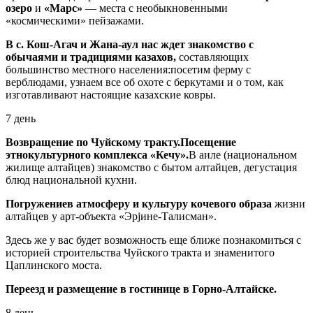
озеро
и
«Марс»
— места с необыкновенными
«космическими» пейзажами.
В с. Кош-Агач и Жана-аул нас ждет знакомство с
обычаями и традициями казахов,
составляющих
большинство местного населения:посетим ферму с
верблюдами, узнаем все об охоте с беркутами и о том, как
изготавливают настоящие казахские ковры.
7 день
Возвращение по Чуйскому тракту.
Посещение
этнокультурного комплекса «Кечу».
В аиле (национальном
жилище алтайцев) знакомство с бытом алтайцев, дегустация
блюд национальной кухни.
Погружение
в атмосферу и культуру кочевого образа
жизни
алтайцев у арт-объекта «Эрjине-Талисман».
Здесь же у вас будет возможность еще ближе познакомиться с
историей строительства Чуйского тракта и знаменитого
Цаплинского моста.
Переезд и размещение в гостинице в Горно-Алтайске.
8 день