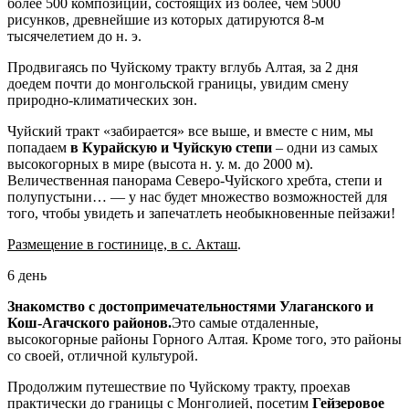
более 500 композиций, состоящих из более, чем 5000
рисунков, древнейшие из которых датируются 8-м
тысячелетием до н. э.
Продвигаясь по Чуйскому тракту вглубь Алтая, за 2 дня
доедем почти до монгольской границы, увидим смену
природно-климатических зон.
Чуйский тракт «забирается» все выше, и вместе с ним, мы
попадаем
в Курайскую и Чуйскую степи
– одни из самых
высокогорных в мире (высота н. у. м. до 2000 м).
Величественная панорама Северо-Чуйского хребта, степи и
полупустыни… — у нас будет множество возможностей для
того, чтобы увидеть и запечатлеть необыкновенные пейзажи!
Размещение в гостинице, в с. Акташ
.
6 день
Знакомство с достопримечательностями Улаганского и
Кош-Агачского районов.
Это самые отдаленные,
высокогорные районы Горного Алтая. Кроме того, это районы
со своей, отличной культурой.
Продолжим путешествие по Чуйскому тракту, проехав
практически до границы с Монголией, посетим
Гейзеровое