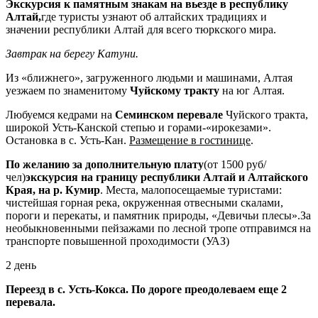
Экскурсия к памятным знакам на вьезде в республику
Алтай,
где туристы узнают об алтайских традициях и
значении республики Алтай для всего тюркского мира.
Завтрак на берегу Катуни.
Из «ближнего», загруженного людьми и машинами, Алтая
уезжаем по знаменитому
Чуйскому тракту
на юг Алтая.
Любуемся кедрами на
Семинском перевале
Чуйского тракта,
широкой Усть-Канской степью и горами-«ирокезами».
Остановка в с. Усть-Кан.
Размещение в гостинице
.
По желанию за дополнительную плату
(от 1500 руб/
чел)
экскурсия на границу республики Алтай и Алтайского
Края, на р. Кумир
. Места, малопосещаемые туристами:
чистейшая горная река, окруженная отвесными скалами,
пороги и перекаты, и памятник природы, «Девичьи плесы».За
необыкновенными пейзажами по лесной тропе отправимся на
транспорте повышенной проходимости (УАЗ)
2 день
Переезд в с. Усть-Кокса. По дороге преодолеваем еще 2
перевала.