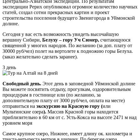
Центрально-Азиатской экспедиции. По результатам
экспедиции Рерих опубликовал огромное количество научных
статей, создал сотни прекрасных картин и проект
строительства поселения будущего Звенигорода в Уймонской
долине.
Сегодня у вас есть возможность увидеть высочайшую
вершину Сибири,
Белуху – гору Уч Сюмер,
считающуюся
священной у многих народов. По желанию (за доп. плату от
30000 руб/чел) полет на вертолете к подножию горы Белуха.
(заказ желательно сделать заранее).
3 день
Свободный день.
Этот день в заповедной Уймонской долине
Вы можете посвятить отдыху, прогулкам, оздоровительным
процедурам в гостинице или (по желанию, за
дополнительную плату от 3000 руб/чел, оплата на месте)
отправиться на
экскурсию на Красную гору (
или
Мультинские озера
).
Массив Красной горы находится
приблизительно в 60 км от с. Усть-Кокса на высоте 2471 м над
уровнем моря
Самое крупное озеро, Нижнее, имеет длину ок. километра и
триста-четыреста метров в ширину. По берегам озера