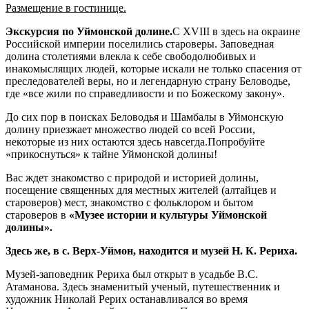
Размещение в гостинице.
Экскурсия по Уймонской долине.
C XVIII в здесь на окраине
Российской империи поселились староверы. Заповедная
долина столетиями влекла к себе свободолюбивых и
инакомыслящих людей, которые искали не только спасения от
преследователей веры, но и легендарную страну Беловодье,
где «все жили по справедливости и по Божескому закону».
До сих пор в поисках Беловодья и Шамбалы в Уймонскую
долину приезжает множество людей со всей России,
некоторые из них остаются здесь навсегда.Попробуйте
«прикоснуться» к тайне Уймонской долины!
Вас ждет знакомство с природой и историей долины,
посещение священных для местных жителей (алтайцев и
староверов) мест, знакомство с фольклором и бытом
староверов в
«Музее истории и культуры Уймонской
долины».
Здесь же, в с. Верх-Уймон, находится и музей Н. К. Рериха.
Музей-заповедник Рериха был открыт в усадьбе В.С.
Атаманова. Здесь знаменитый ученый, путешественник и
художник Николай Рерих останавливался во время